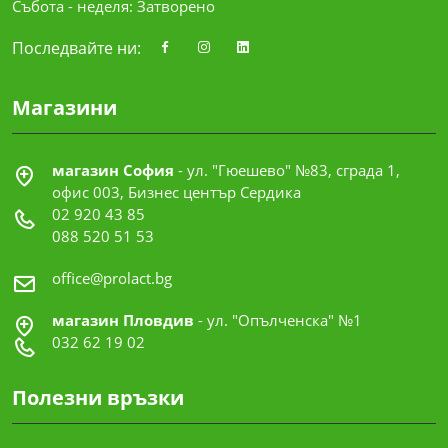
Събота - неделя: Затворено
Последвайте ни:
Магазини
магазин София
- ул. "Гюешево" №83, сграда 1,
офис 003, Бизнес център Сердика
02 920 43 85
088 520 51 53
office@prolact.bg
магазин Пловдив
- ул. "Опълченска" №1
032 62 19 02
Полезни връзки