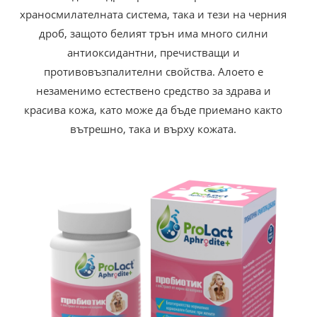
храносмилателната система, така и тези на черния
дроб, защото белият трън има много силни
антиоксидантни, пречистващи и
противовъзпалителни свойства. Алоето е
незаменимо естествено средство за здрава и
красива кожа, като може да бъде приемано както
вътрешно, така и върху кожата.