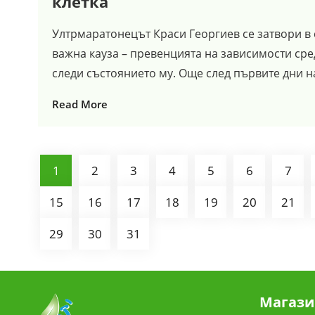
клетка
Ултрмаратонецът Краси Георгиев се затвори в с
важна кауза – превенцията на зависимости сре
следи състоянието му. Още след първите дни на
Read More
1
2
3
4
5
6
7
15
16
17
18
19
20
21
29
30
31
Магази