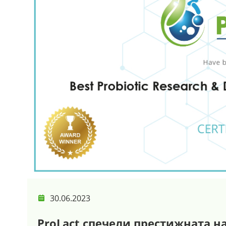
30.06.2023
ProLact спечели престижната наг