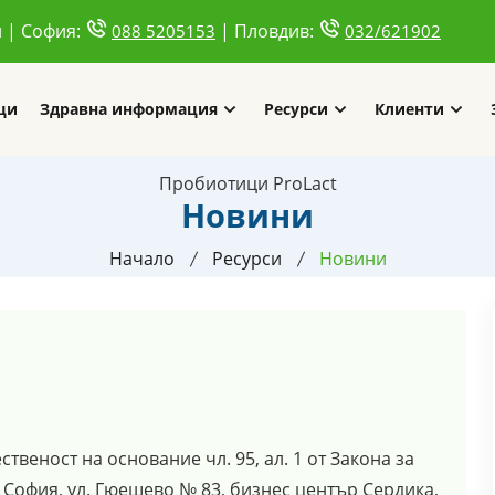
и | София:
| Пловдив:
088 5205153
032/621902
ци
Здравна информация
Ресурси
Клиенти
Пробиотици ProLact
Новини
Начало
Ресурси
Новини
еност на основание чл. 95, ал. 1 от Закона за
София, ул. Гюешево № 83, бизнес център Сердика,