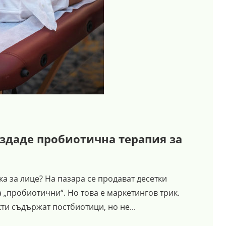
създаде пробиотична терапия за
 за лице? На пазара се продават десетки
а „пробиотични“. Но това е маркетингов трик.
ти съдържат постбиотици, но не...