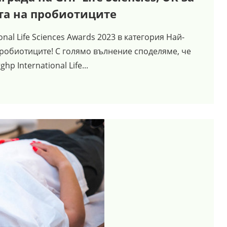
та на пробиотиците
nal Life Sciences Awards 2023 в категория Най-
пробиотиците! С голямо вълнение споделяме, че
p International Life...