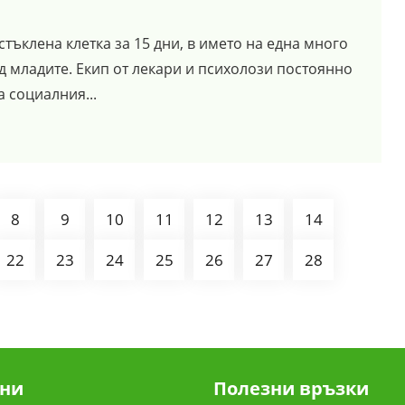
тъклена клетка за 15 дни, в името на една много
д младите. Екип от лекари и психолози постоянно
 социалния...
8
9
10
11
12
13
14
22
23
24
25
26
27
28
ни
Полезни връзки