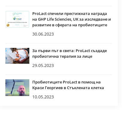
ProLact спечели престижната награда
на GHP Life Sciencies, UK за изследване и
развитие в сферата на пробиотиците
30.06.2023
За първи път в света: ProLact създаде
пробиотична терапия за лице
29.05.2023
Пробиотиците ProLact в помощ на
Краси Георгиев в Стъклената клетка
10.05.2023