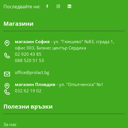
Последвайте ни:
Магазини
магазин София
- ул. "Гюешево" №83, сграда 1,
офис 003, Бизнес център Сердика
02 920 43 85
088 520 51 53
office@prolact.bg
магазин Пловдив
- ул. "Опълченска" №1
032 62 19 02
Полезни връзки
За нас