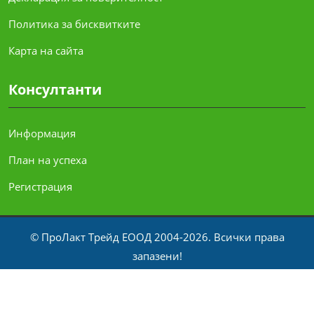
Политика за бисквитките
Карта на сайта
Консултанти
Информация
План на успеха
Регистрация
© ПроЛакт Трейд ЕООД 2004-2026. Всички права
запазени!
Официален разпространител за България на
пробиотици
ProLact