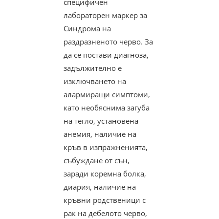
специфичен
лабораторен маркер за
Синдрома на
раздразненото черво. За
да се постави диагноза,
задължително е
изключването на
алармиращи симптоми,
като необяснима загуба
на тегло, установена
анемия, наличие на
кръв в изпражненията,
събуждане от сън,
заради коремна болка,
диария, наличие на
кръвни родственици с
рак на дебелото черво,