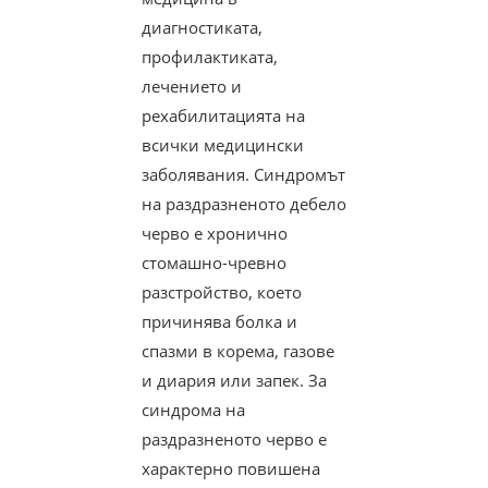
диагностиката,
профилактиката,
лечението и
рехабилитацията на
всички медицински
заболявания. Синдромът
на раздразненото дебело
черво е хронично
стомашно-чревно
разстройство, което
причинява болка и
спазми в корема, газове
и диария или запек. За
синдрома на
раздразненото черво е
характерно повишена