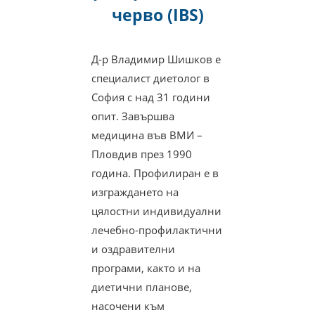
черво (IBS)
Д-р Владимир Шишков е
специалист диетолог в
София с над 31 години
опит. Завършва
медицина във ВМИ –
Пловдив през 1990
година. Профилиран е в
изграждането на
цялостни индивидуални
лечебно-профилактични
и оздравителни
програми, както и на
диетични планове,
насочени към