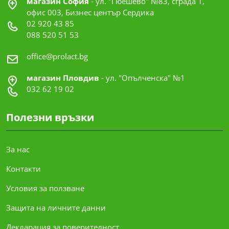
магазин София
- ул. "Гюешево" №83, сграда 1,
офис 003, Бизнес център Сердика
02 920 43 85
088 520 51 53
office@prolact.bg
магазин Пловдив
- ул. "Опълченска" №1
032 62 19 02
Полезни връзки
За нас
Контакти
Условия за ползване
Защита на личните данни
Декларация за поверителност