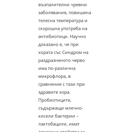
възпалителни чревни
заболявания, повишена
телесна температура и
скорошна употреба на
антибиотици. Научно
доказано е, че при
хората със Синдром на
раздразненото черво
има по-различна
микрофлора, в
сравнение с тази при
здравите хора.
Пробиотиците,
съдържащи млечно-
кисели бактерии –
лактобацили, имат
доказани свойства за