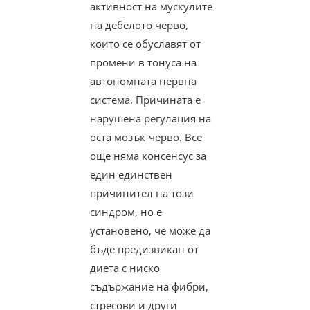
активност на мускулите
на дебелото черво,
които се обуславят от
промени в тонуса на
автономната нервна
система. Причината е
нарушена регулация на
оста мозък-черво. Все
още няма консенсус за
един единствен
причинител на този
синдром, но е
установено, че може да
бъде предизвикан от
диета с ниско
съдържание на фибри,
стресови и други