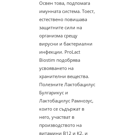
Освен това, подпомага
имунната система. Тоест,
естествено повишава
защитните сили на
организма срещу
вирусни и бактериални
инфекции. ProLact
Biostim подобрява
усвояването на
хранителни вещества.
Полезните Лактобацилус
Булгарикус и
Лактобацилус Рамнозус,
които се съдържат в
него, участват в
производството на
витамини В12 и К2, и