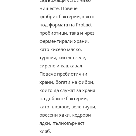
нишесте. Повече
«добри» бактерии, както
под формата на ProLact
пробиотици, така и чрез
ферментирали храни,
като кисело мляко,
туршия, кисело зеле,
сирене и кашкавал.
Повече пребиотични
храни, богати на фибри,
които да служат за храна
на добрите бактерии,
като плодове, зеленчуци,
овесени ядки, кедрови
ядки, пълнозърнест
хляб.