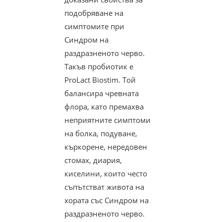
подобряване на
симптомите при
Синдром на
раздразненото черво.
Такъв пробиотик е
ProLact Biostim. Той
балансира чревната
флора, като премахва
неприятните симптоми
на болка, подуване,
къркорене, нередовен
стомах, диария,
киселини, които често
съпътстват живота на
хората със Синдром на
раздразненото черво.