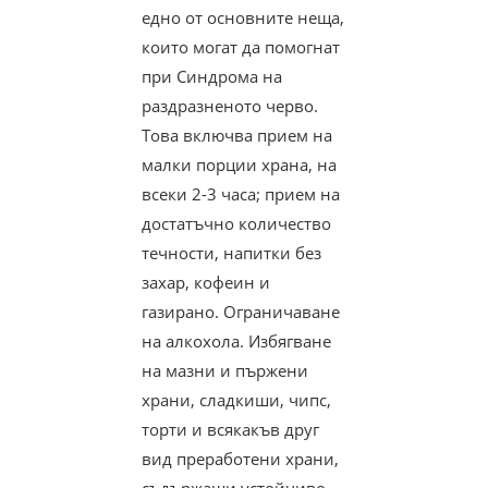
едно от основните неща,
които могат да помогнат
при Синдрома на
раздразненото черво.
Това включва прием на
малки порции храна, на
всеки 2-3 часа; прием на
достатъчно количество
течности, напитки без
захар, кофеин и
газирано. Ограничаване
на алкохола. Избягване
на мазни и пържени
храни, сладкиши, чипс,
торти и всякакъв друг
вид преработени храни,
съдържащи устойчиво