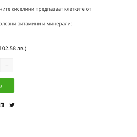
ите киселини предпазват клетките от
полезни витамини и минерали;
(102.58 лв.)
а