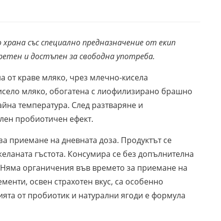
храна със специално предназначение от екип
кретен и достъпен за свободна употреба.
а от краве мляко, чрез млечно-кисела
исело мляко, обогатена с лиофилизирано брашно
айна температура. След разтваряне и
лен пробиотичен ефект.
за приемане на дневната доза. Продуктът се
 желаната гъстота. Консумира се без допълнителна
. Няма органичения във времето за приемане на
менти, освен страхотен вкус, са особенно
цията от пробиотик и натурални ягоди е формула