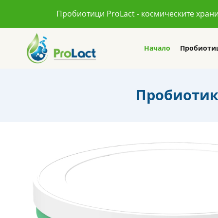
Пробиотици ProLact - космическите хран
Начало
Пробиоти
Пробиотик 