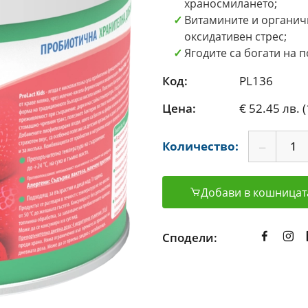
храносмилането;
Витамините и органичн
оксидативен стрес;
Ягодите са богати на 
Код:
PL136
Цена:
€ 52.45 лв. 
Количество:
Добави в кошницат
Сподели: