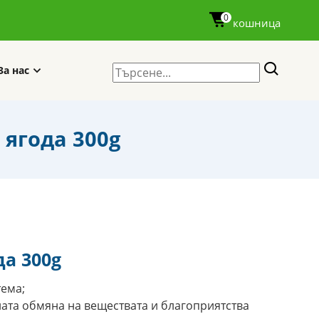
0
кошница
За нас
 ягода 300g
да 300g
тема;
ата обмяна на веществата и благоприятства