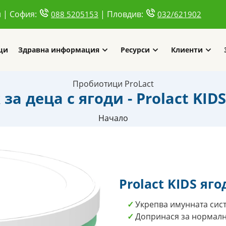
и | София:
| Пловдив:
088 5205153
032/621902
ци
Здравна информация
Ресурси
Клиенти
Пробиотици ProLact
за деца с ягоди - Prolact KIDS
Начало
Prolact KIDS яго
Укрепва имунната сис
Допринася за нормалн