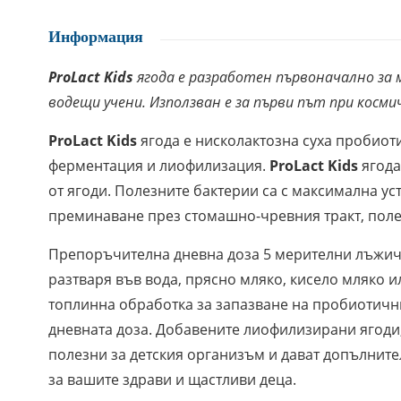
Информация
ProLact Kids
ягода е разработен първоначално за 
водещи учени. Използван е за първи път при косми
ProLact Kids
ягода е нисколактозна суха пробиот
ферментация и лиофилизация.
ProLact Kids
ягода
от ягоди. Полезните бактерии са с максимална у
преминаване през стомашно-чревния тракт, поле
Препоръчителна дневна доза 5 мерителни лъжички
разтваря във вода, прясно мляко, кисело мляко и
топлинна обработка за запазване на пробиотични
дневната доза. Добавените лиофилизирани ягоди,
полезни за детския организъм и дават допълнител
за вашите здрави и щастливи деца.