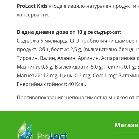
ProLact Kids
ягода е изцяло натурален продукт и 
консерванти.
В една дневна доза от 10 g се съдържат:
Съдържа 6 милиарда CFU пробиотични щамове на La
продукт. Общ белтък: 2,5 g, (включително бленд
Тирозин, Валин, Аланин, Аргинин, Аспарагинова 
Мазнини: 0,6 g; Въглехидрати: 5,0 g; Пектин: 0,1 g
Магнезий: 12 mg; Цинк: 0,3 mg; Сол: 1 mg; Витамин
Енергийна стойност: 40 Kcal.
Противопоказания: непоносимост към някоя от съ
Магази