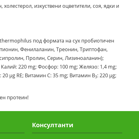
холестерол, изкуствени оцветители, соя, ядки и
s thermophilus под формата на сух пробиотичен
Метионин, Фенилаланин, Треонин, Триптофан,
ксипролин, Пролин, Серин, Лизиноаланин);
g; Калий: 220 mg; Фосфор: 100 mg; Желязо: 1,4 mg;
А: 20 µg RE; Витамин C: 35 mg; Витамин В
: 220 µg;
3
ен протеин!
Консултанти