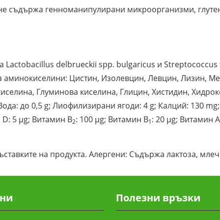
не съдържа генноманипулирани микроорганизми, глутен, 
ctobacillus delbrueckii spp. bulgaricus и Streptococcu
 на аминокиселини: Цистин, Изолевцин, Левцин, Лизин, 
киселина, Глуминова киселина, Глицин, Хистидин, Хидро
; Вода: до 0,5 g; Лиофилизирани ягоди: 4 g; Калций: 130 m
 D: 5 µg; Витамин В
: 100 µg; Витамин В
: 20 µg; Витамин 
2
1
ставките на продукта. Алергени: Съдържа лактоза, млеч
ни
Полезни връзки