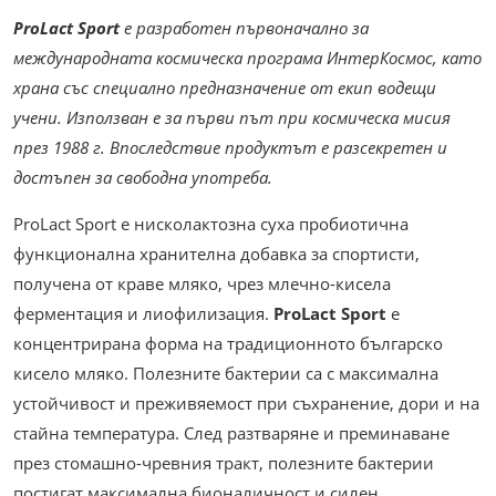
ProLact Sport
е разработен първоначално за
международната космическа програма ИнтерКосмос, като
храна със специално предназначение от екип водещи
учени. Използван е за първи път при космическа мисия
през 1988 г. Впоследствие продуктът е разсекретен и
достъпен за свободна употреба.
ProLact Sport е нисколактозна суха пробиотична
функционална хранителна добавка за спортисти,
получена от краве мляко, чрез млечно-кисела
ферментация и лиофилизация.
ProLact Sport
е
концентрирана форма на традиционното българско
кисело мляко. Полезните бактерии са с максимална
устойчивост и преживяемост при съхранение, дори и на
стайна температура. След разтваряне и преминаване
през стомашно-чревния тракт, полезните бактерии
постигат максимална бионаличност и силен