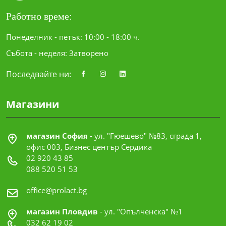
Работно време:
Понеделник - петък: 10:00 - 18:00 ч.
Събота - неделя: Затворено
Последвайте ни:
Магазини
магазин София
- ул. "Гюешево" №83, сграда 1,
офис 003, Бизнес център Сердика
02 920 43 85
088 520 51 53
office@prolact.bg
магазин Пловдив
- ул. "Опълченска" №1
032 62 19 02