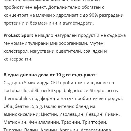
пробиотичен ефект. Допълнително обогатен с
концентрат на млечен хидролизат с до 90% разградени
протеини и без мазнини и въглехидрати.
ProLact Sport
е изцяло натурален продукт и не съдържа
генноманипулирани микроорганизми, глутен,
холестерол, изкуствени оцветители, соя, ядки и
консерванти.
В една дневна доза от 10 g се съдържат:
Съдържа 5 милиарда CFU пробиотични щамове на
Lactobacillus delbrueckii spp. bulgaricus и Streptococcus
thermophilus под формата на сух пробиотичен продукт.
Общ белтък: 5,5 g, (включително бленд на
аминокиселини: Цистин, Изолевцин, Левцин, Лизин,
Метионин, Фенилаланин, Треонин, Триптофан,
Тирозин, Валин, Аланин, Аргинин, Аспарагинова