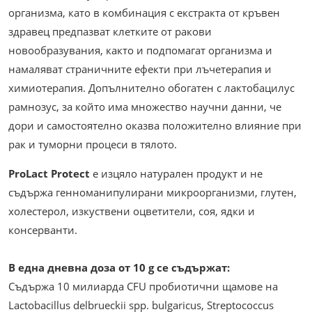
организма, като в комбинация с екстракта от кръвен
здравец предпазват клетките от ракови
новообразувания, както и подпомагат организма и
намаляват страничните ефекти при лъчетерапия и
химиотерапия. Допълнително обогатен с лактобацилус
рамнозус, за който има множество научни данни, че
дори и самостоятелно оказва положително влияние при
рак и туморни процеси в тялото.
ProLact Protect
е изцяло натурален продукт и не
съдържа генноманипулирани микроорганизми, глутен,
холестерол, изкуствени оцветители, соя, ядки и
консерванти.
В една дневна доза от 10 g се съдържат:
Съдържа 10 милиарда CFU пробиотични щамове на
Lactobacillus delbrueckii spp. bulgaricus, Streptococcus