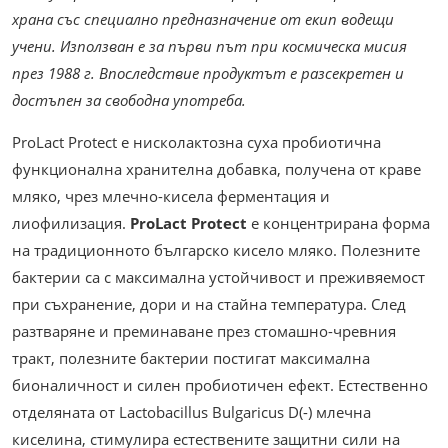
храна със специално предназначение от екип водещи
учени. Използван е за първи път при космическа мисия
през 1988 г. Впоследствие продуктът е разсекретен и
достъпен за свободна употреба.
ProLact Protect е нисколактозна суха пробиотична
функционална хранителна добавка, получена от краве
мляко, чрез млечно-кисела ферментация и
лиофилизация.
ProLact Protect
е концентрирана форма
на традиционното българско кисело мляко. Полезните
бактерии са с максимална устойчивост и преживяемост
при съхранение, дори и на стайна температура. След
разтваряне и преминаване през стомашно-чревния
тракт, полезните бактерии постигат максимална
бионаличност и силен пробиотичен ефект. Естественно
отделяната от Lactobacillus Bulgaricus D(-) млечна
киселина, стимулира естествените защитни сили на