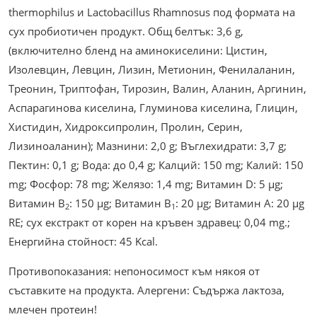
thermophilus и Lactobacillus Rhamnosus под формата на
сух пробиотичен продукт. Общ белтък: 3,6 g,
(включително бленд на аминокиселини: Цистин,
Изолевцин, Левцин, Лизин, Метионин, Фенилаланин,
Треонин, Триптофан, Тирозин, Валин, Аланин, Аргинин,
Аспарагинова киселина, Глуминова киселина, Глицин,
Хистидин, Хидроксипролин, Пролин, Серин,
Лизиноаланин); Мазнини: 2,0 g; Въглехидрати: 3,7 g;
Пектин: 0,1 g; Вода: до 0,4 g; Калций: 150 mg; Калий: 150
mg; Фосфор: 78 mg; Желязо: 1,4 mg; Витамин D: 5 µg;
Витамин В
: 150 µg; Витамин В
: 20 µg; Витамин А: 20 µg
2
1
RE; сух екстракт от корен на кръвен здравец: 0,04 mg.;
Енергийна стойност: 45 Kcal.
Противопоказания: непоносимост към някоя от
съставките на продукта. Алергени: Съдържа лактоза,
млечен протеин!