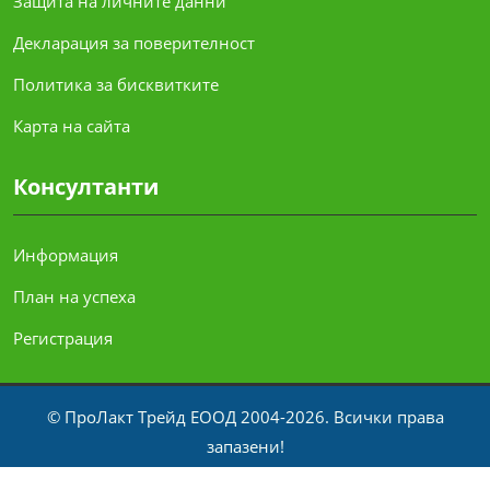
Защита на личните данни
Декларация за поверителност
Политика за бисквитките
Карта на сайта
Консултанти
Информация
План на успеха
Регистрация
© ПроЛакт Трейд ЕООД 2004-2026. Всички права
запазени!
Официален разпространител за България на