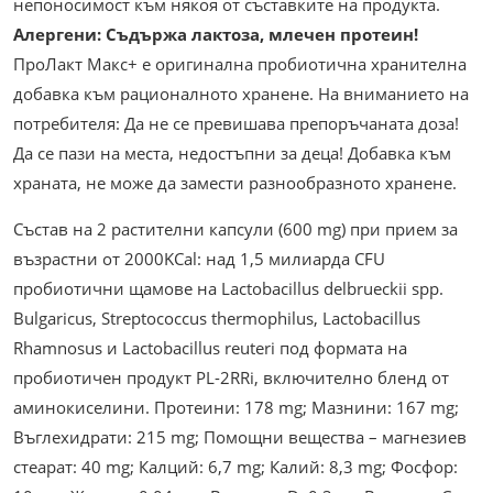
непоносимост към някоя от съставките на продукта.
Алергени: Съдържа лактоза, млечен протеин!
ПроЛакт Макс+ е оригинална пробиотична хранителна
добавка към рационалното хранене. На вниманието на
потребителя: Да не се превишава препоръчаната доза!
Да се пази на места, недостъпни за деца! Добавка към
храната, не може да замести разнообразното хранене.
Състав на 2 растителни капсули (600 mg) при прием за
възрастни от 2000KCal: над 1,5 милиарда CFU
пробиотични щамове на Lactobacillus delbrueckii spp.
Bulgaricus, Streptococcus thermophilus, Lactobacillus
Rhamnosus и Lactobacillus reuteri под формата на
пробиотичен продукт PL-2RRi, включително бленд от
аминокиселини. Протеини: 178 mg; Мазнини: 167 mg;
Въглехидрати: 215 mg; Помощни вещества – магнезиев
стеарат: 40 mg; Калций: 6,7 mg; Калий: 8,3 mg; Фосфор: