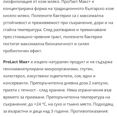
лиофилизация от козе мляко. ПроЛакт Макс+ е
концентрирана форма на традиционното българско козе
кисело мляко. Полезните бактерии са с максимална
устойчивост и преживяемост при съхранение, дори и на
стайна температура. След разтваряне и преминаване
през стомашно-чревния тракт, полезните бактерии
постигат максимална бионаличност и силен
пробиотичен ефект.
ProLact Max+
е изцяло натурален продукт и не съдържа
генноманипулирани микроорганизми, глутен,
холестерол, изкуствени оцветители, соя, ядки и
консерванти. Препоръчителна дневна доза 2 капсули,
приети с течност - след хранене. Няма ограничения във
времето за приемане. Препоръчителна температура на
съхранение: до +24 °С, на сухо и тъмно място. Подходящ
за възрастни и деца над 3 години. Противопоказания: