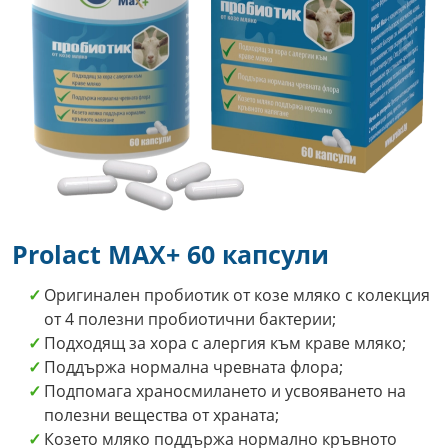
Prolact MAX+ 60 капсули
Оригинален пробиотик от козе мляко с колекция
от 4 полезни пробиотични бактерии;
Подходящ за хора с алергия към краве мляко;
Поддържа нормална чревната флора;
Подпомага храносмилането и усвояването на
полезни вещества от храната;
Козето мляко поддържа нормално кръвното