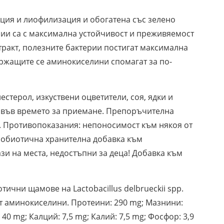
ция и лиофилизация и обогатена със зелено
ии са с максимална устойчивост и преживяемост
тракт, полезните бактерии постигат максимална
ържащите се аминокиселини спомагат за по-
стерол, изкуствени оцветители, соя, ядки и
я във времето за приемане. Препоръчителна
ни. Противопоказания: непоносимост към някоя от
обиотична хранителна добавка към
зи на места, недостъпни за деца! Добавка към
ични щамове на Lactobacillus delbrueckii spp.
от аминокиселини. Протеини: 290 mg; Мазнини:
40 mg; Калций: 7,5 mg; Калий: 7,5 mg; Фосфор: 3,9