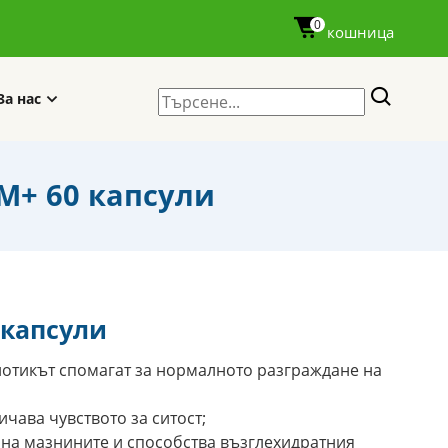
0
кошница
За нас
IM+ 60 капсули
0 капсули
иотикът спомагат за нормалното разграждане на
ичава чувството за ситост;
 на мазнините и способства възглехидратния