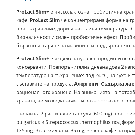
ProLact Slim+
е нисколактозна пробиотична хран
кафе.
ProLact Slim+
е концентрирана форма на тр
при съхранение, дори и на стайна температура. 
бионаличност и силен пробиотичен ефект. Проби
бързото изгаряне на мазините и поддържането н
ProLact Slim+
е изцяло натурален продукт и не с
консерванти. Препоръчителна дневна доза 2 капс
температура на съхранение: под 24 °С, на сухо и
съставките на продукта.
Алергени: Съдържа лак
рационалното хранене. На вниманието на потреби
храната, не може да замести разнообразното хра
Състав на 2 растителни капсули (600 mg) при прие
bulgaricus и Streptococcus thermophilus под фо
125 mg; Въглехидрати: 85 mg; Зелено кафе на прах 