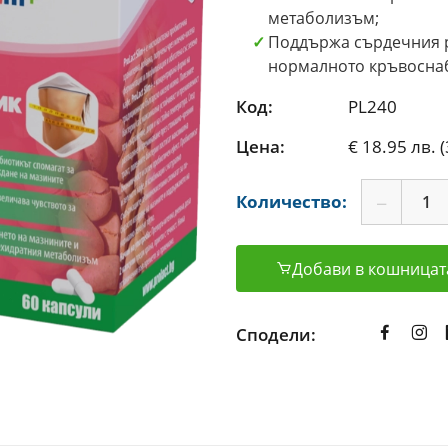
метаболизъм;
Поддържа сърдечния р
нормалното кръвоснаб
Код:
PL240
Цена:
€ 18.95 лв. (
Количество:
Добави в кошницат
Сподели: