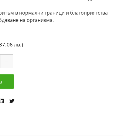
итъм в нормални граници и благоприятства
дяване на организма.
37.06 лв.)
а