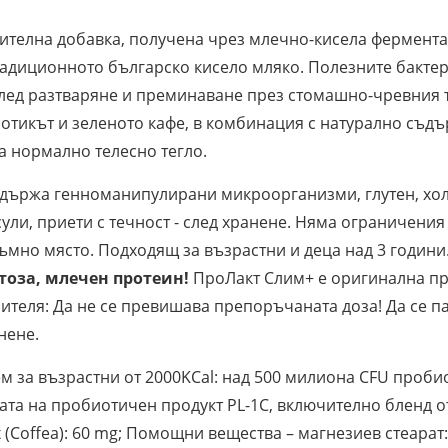
ителна добавка, получена чрез млечно-кисела фермента
адиционното българско кисело мляко. Полезните бактер
След разтваряне и преминаване през стомашно-чревния 
отикът и зеленото кафе, в комбинация с натурално съд
а нормално телесно тегло.
ъдържа генноманипулирани микроорганизми, глутен, холе
ули, приети с течност - след хранене. Няма ограничени
 тъмно място. Подходящ за възрастни и деца над 3 годи
тоза, млечен протеин!
ПроЛакт Слим+ е оригинална пр
теля: Да не се превишава препоръчаната доза! Да се па
нене.
м за възрастни от 2000KCal: над 500 милиона CFU пробиот
рмата на пробиотичен продукт PL-1C, включително бленд 
(Coffea): 60 mg; Помощни вещества – магнезиев стеарат: 