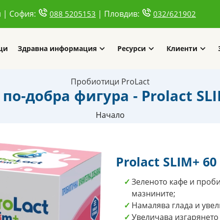
и | София:
| Пловдив:
088 5205153
032/621902
ци
Здравна информация
Ресурси
Клиенти
Пробиотици ProLact
по-добра фигура - Prolact SL
Начало
Prolact SLIM+ 6
Зеленото кафе и проб
мазнините;
Намалява глада и увел
Увеличава изгарянето