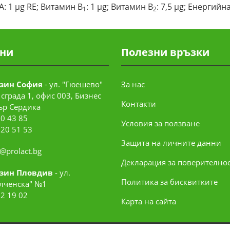
А: 1 µg RE; Витамин В
: 1 µg; Витамин В
: 7,5 µg; Енергийна
1
2
ни
Полезни връзки
зин София
- ул. "Гюешево"
За нас
сграда 1, офис 003, Бизнес
Контакти
ър Сердика
0 43 85
Условия за ползване
520 51 53
Защита на личните данни
e@prolact.bg
Декларация за поверително
зин Пловдив
- ул.
Политика за бисквитките
лченска" №1
2 19 02
Карта на сайта