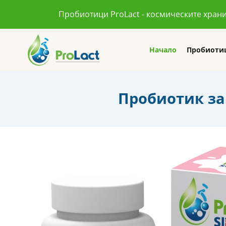
Пробиотици ProLact - космическите хран
Начало
Пробиоти
Пробиотик за 