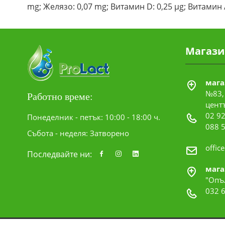
mg; Желязо: 0,07 mg; Витамин D: 0,25 µg; Витамин 
Магази
мага
№83, 
Работно време:
цент
02 92
Понеделник - петък: 10:00 - 18:00 ч.
088 
Събота - неделя: Затворено
offic
Последвайте ни:
мага
"Опъ
032 6