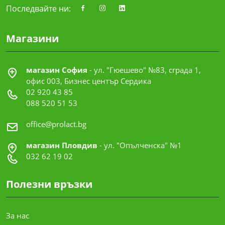
Последвайте ни:
Магазини
магазин София
- ул. "Гюешево" №83, сграда 1,
офис 003, Бизнес център Сердика
02 920 43 85
088 520 51 53
office@prolact.bg
магазин Пловдив
- ул. "Опълченска" №1
032 62 19 02
Полезни връзки
За нас