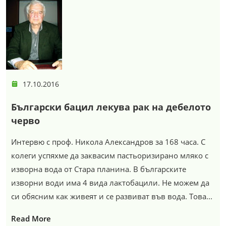
17.10.2016
Български бацил лекува рак на дебелото
черво
Интервю с проф. Никола Александров за 168 часа. С
колеги успяхме да заквасим пастьоризирано мляко с
изворна вода от Стара планина. В българските
изворни води има 4 вида лактобацили. Не можем да
си обясним как живеят и се развиват във вода. Това...
Read More