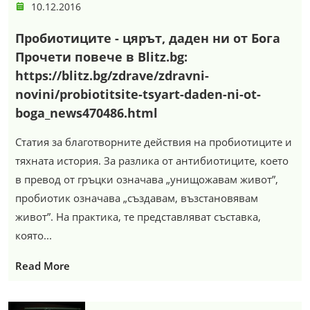
10.12.2016
Пробиотиците - цярът, даден ни от Бога
Прочети повече в Blitz.bg:
https://blitz.bg/zdrave/zdravni-
novini/probiotitsite-tsyart-daden-ni-ot-
boga_news470486.html
Статия за благотворните действия на пробиотиците и
тяхната история. За разлика от антибиотиците, което
в превод от гръцки означава „унищожавам живот”,
пробиотик означава „създавам, възстановявам
живот”. На практика, те представляват съставка,
която...
Read More