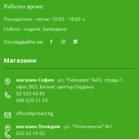
Работно време:
Понеделник - петък: 10:00 - 18:00 ч.
Събота - неделя: Затворено
Последвайте ни:
Магазини
магазин София
- ул. "Гюешево" №83, сграда 1,
офис 003, Бизнес център Сердика
02 920 43 85
088 520 51 53
office@prolact.bg
магазин Пловдив
- ул. "Опълченска" №1
032 62 19 02