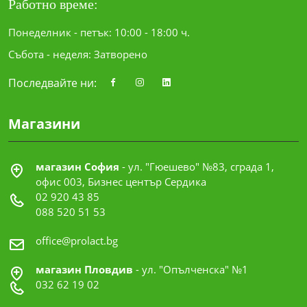
Работно време:
Понеделник - петък: 10:00 - 18:00 ч.
Събота - неделя: Затворено
Последвайте ни:
Магазини
магазин София
- ул. "Гюешево" №83, сграда 1,
офис 003, Бизнес център Сердика
02 920 43 85
088 520 51 53
office@prolact.bg
магазин Пловдив
- ул. "Опълченска" №1
032 62 19 02