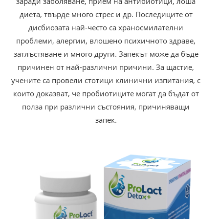
заради заболяване, прием на антибиотици, лоша
диета, твърде много стрес и др. Последиците от
дисбиозата най-често са храносмилателни
проблеми, алергии, влошено психичното здраве,
затлъстяване и много други. Запекът може да бъде
причинен от най-различни причини. За щастие,
учените са провели стотици клинични изпитания, с
които доказват, че пробиотиците могат да бъдат от
полза при различни състояния, причиняващи
запек.